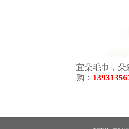
宜朵毛巾，朵
购：
1393135
氮氧化物分析仪
塑料窗纱
发电机组
发电机组
低氮燃烧器
水质在线监测仪
高阳金碟