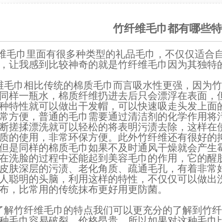
竹纤维毛巾都有哪些特
维毛巾
里面有很多种类型的
礼品毛巾
，不仅仅适合
，让我感到比较神奇的就是
竹纤维毛巾
因为其独特
维毛巾
相比传统的棉质毛巾而言吸水性更强，因为竹
同样一瓶水，棉质纤维扔进去后只会漂浮在表面，
种特性就可以做出干发帽，可以快速吸走头发上面
常方便，普通的毛巾需要通过清洁剂的化学作用将
断搓揉漂洗就可以轻松的将表明污渍去除，这样在
质的使用，非常环保方便。此外竹纤维还有很好的
但是同样的棉质毛巾如果不及时通风干燥就会产生
在洗脸的过程中还能起到美容毛巾的作用，它的醒
皮肤深层的污渍、老化角质、疏通毛孔，有着非常
人聪明的头脑，利用这样的特性，不仅仅可以做出
布，比常用的传统抹布更好用更防菌。
解竹纤维毛巾的特点我们可以更充分的了解到竹纤
种毛巾容易破裂，价格昂贵，所以如果对这种
毛巾