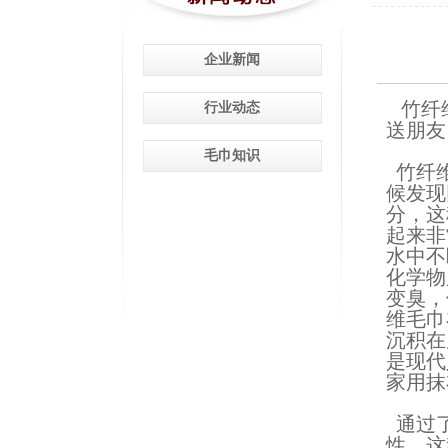
企业新闻
竹纤
行业动态
送朋友
毛巾知识
竹纤
候发现
分，这
起来非
水中不
化学物
变臭，
维毛巾
沉积在
是现代
家用抹
通过了
性，这