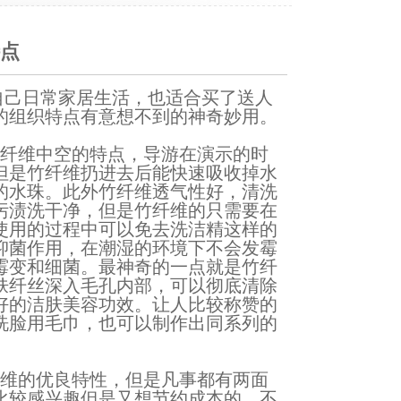
点
自己日常家居生活，也适合买了送人
的组织特点有意想不到的神奇妙用。
纤维中空的特点，导游在演示的时
但是竹纤维扔进去后能快速吸收掉水
的水珠。此外竹纤维透气性好，清洗
污渍洗干净，但是竹纤维的只需要在
使用的过程中可以免去洗洁精这样的
抑菌作用，在潮湿的环境下不会发霉
霉变和细菌。最神奇的一点就是
竹纤
肤纤丝深入毛孔内部，可以彻底清除
好的洁肤美容功效。让人比较称赞的
洗脸用
毛巾
，也可以制作出同系列的
维的优良特性，但是凡事都有两面
比较感兴趣但是又想节约成本的，不